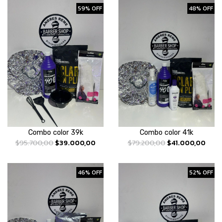
59% OFF
48% OFF
Combo color 39k
Combo color 41k
$95.700,00
$39.000,00
$79.200,00
$41.000,00
46% OFF
52% OFF