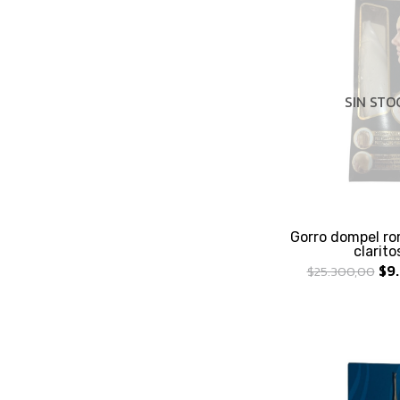
SIN STO
Gorro dompel r
clarito
$9.
$25.300,00