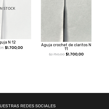
IN STOCK
uja N 12
Aguja crochet de claritos N
$1.700,00
,05
11
$1.700,00
$2.750,00
UESTRAS REDES SOCIALES