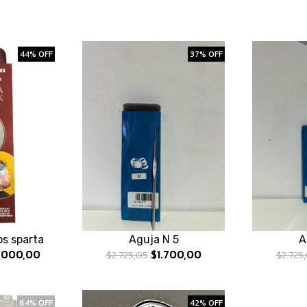
44% OFF
37% OFF
os sparta
Aguja N 5
A
.000,00
$1.700,00
$2.725,05
$2.725
64% OFF
42% OFF