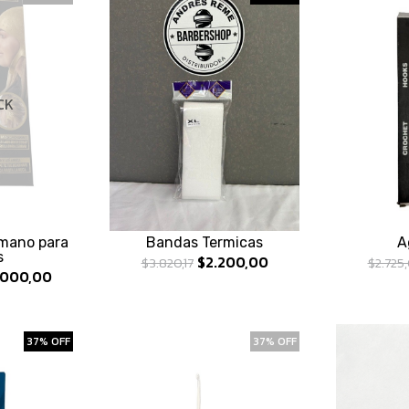
CK
omano para
Bandas Termicas
A
s
$2.200,00
$3.820,17
$2.725
000,00
37% OFF
37% OFF