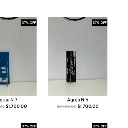
37% OFF
37% OFF
guja N 7
Aguja N 6
$1.700,00
$1.700,00
,05
$2.700,00
37% OFF
37% OFF