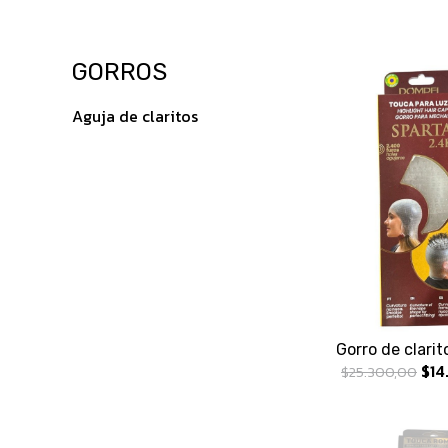
GORROS
Aguja de claritos
Gorro de clarit
$14
$25.300,00