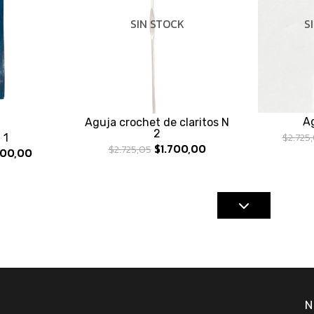
S
SIN STOCK
Ag
Aguja crochet de claritos N
2
$2.725
 1
$1.700,00
$2.725,05
700,00
N