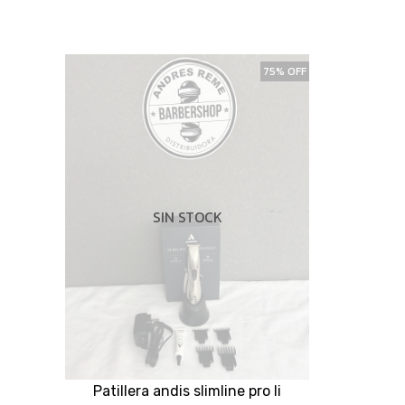
75% OFF
SIN STOCK
Patillera andis slimline pro li