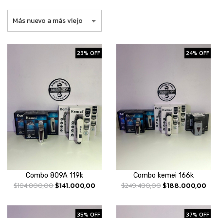
23% OFF
24% OFF
Combo 809A 119k
Combo kemei 166k
$184.800,00
$141.000,00
$249.480,00
$188.000,00
35% OFF
37% OFF