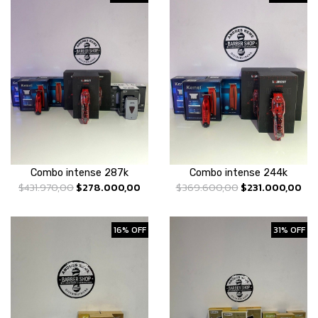
Combo intense 287k
Combo intense 244k
$431.970,00
$278.000,00
$369.600,00
$231.000,00
16% OFF
31% OFF