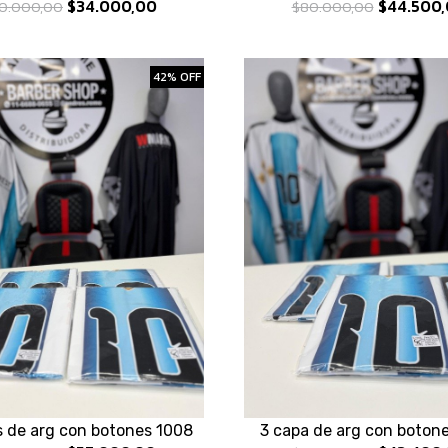
$34.000,00
$44.500,
0.000,00
$80.000,00
42% OFF
s de arg con botones 1008
3 capa de arg con boton