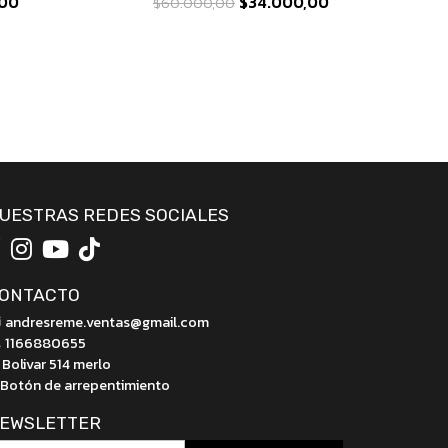
00
$34.000,00
$60.000,00
UESTRAS REDES SOCIALES
ONTACTO
andresreme.ventas@gmail.com
1166880655
Bolivar 514 merlo
Botón de arrepentimiento
EWSLETTER