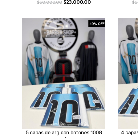
$23.000,00
$60.000,00
$6
49% OFF
5 capas de arg con botones 1008
4 capa