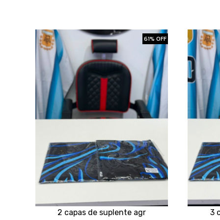
61% OFF
2 capas de suplente agr
3 