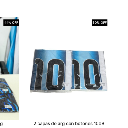
44% OFF
50% OFF
rg
2 capas de arg con botones 1008