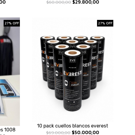
00
$29.800,00
$60.000,00
27% OFF
27% OFF
10 pack cuellos blancos everest
es 1008
$50.000,00
$69.000,00