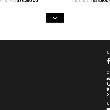
$55.250,00
$44.500,
0.000,00
$80.000,00
N
C
N