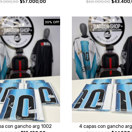
$57.000,00
$43.400,
9.000,00
$60.000,00
30% OFF
pa con gancho arg 1002
4 capas con gancho ar