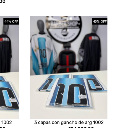
00
44% OFF
43% OFF
g 1002
3 capas con gancho de arg 1002