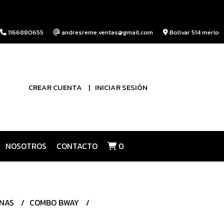
1166880655
andresreme.ventas@gmail.com
Bolivar 514 merlo
CREAR CUENTA
INICIAR SESIÓN
NOSOTROS
CONTACTO
0
INAS
COMBO BWAY