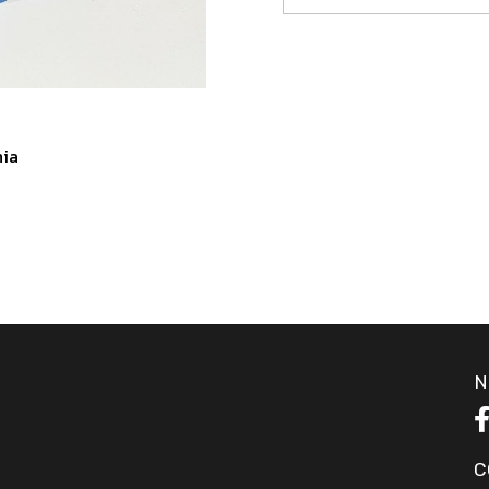
nia
N
C