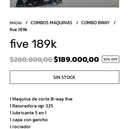
Inicio
COMBOS MAQUINAS
COMBO BWAY
five 189k
five 189k
$189.000,00
$280.000,00
32
% OFF
SIN STOCK
1 Maquina de corte B-way five
1 Rasuradora vgr 325
1 lubricante 5 en 1
1 capa con gancho
1 rociador