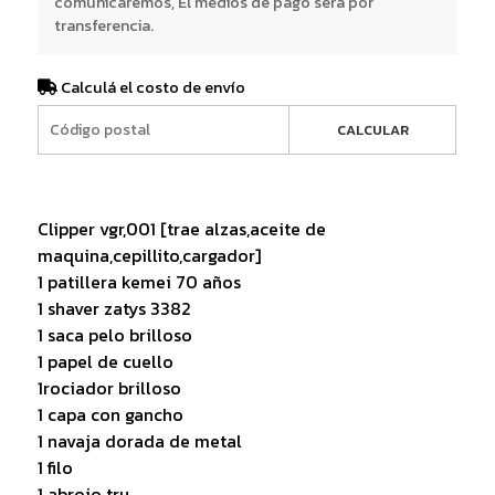
comunicaremos, El medios de pago será por
transferencia.
Calculá el costo de envío
CALCULAR
Clipper vgr,001 [trae alzas,aceite de
maquina,cepillito,cargador]
1 patillera kemei 70 años
1 shaver zatys 3382
1 saca pelo brilloso
1 papel de cuello
1rociador brilloso
1 capa con gancho
1 navaja dorada de metal
1 filo
1 abrojo tru