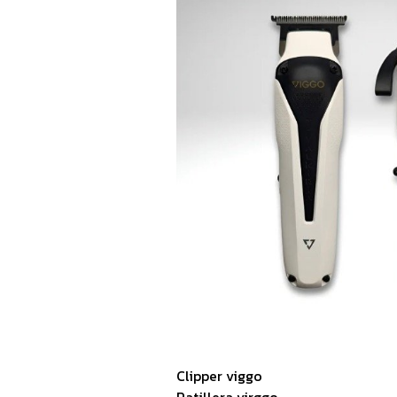
Clipper viggo
Patillera virggo