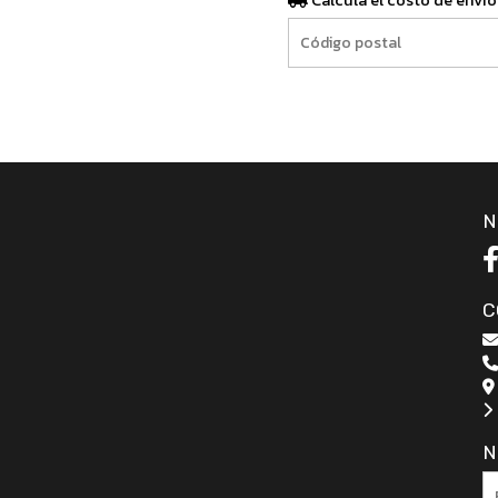
Calculá el costo de envío
N
C
N