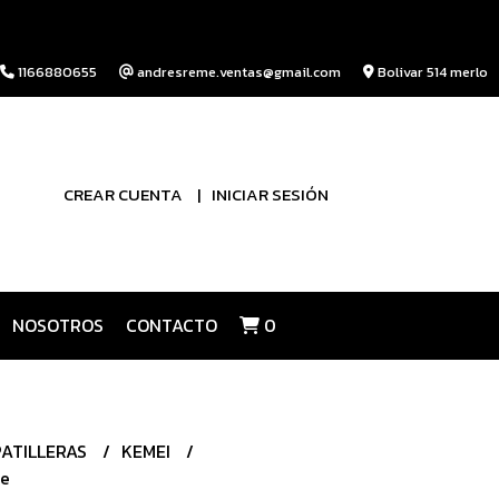
1166880655
andresreme.ventas@gmail.com
Bolivar 514 merlo
CREAR CUENTA
INICIAR SESIÓN
NOSOTROS
CONTACTO
0
PATILLERAS
KEMEI
te