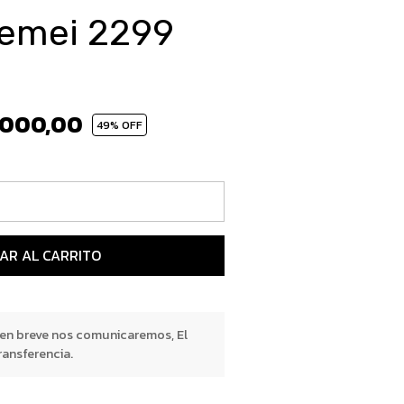
 kemei 2299
.000,00
49
% OFF
AR AL CARRITO
 en breve nos comunicaremos, El
ransferencia.