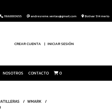
1166880655
andresreme.ventas@gmail.com
Bolivar 514 merlo
CREAR CUENTA
INICIAR SESIÓN
NOSOTROS
CONTACTO
0
PATILLERAS
WMARK
D