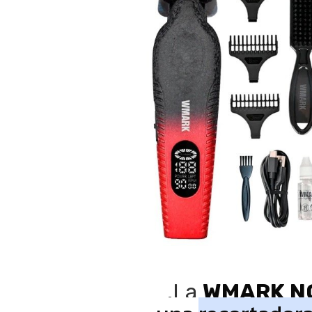
.La
WMARK N