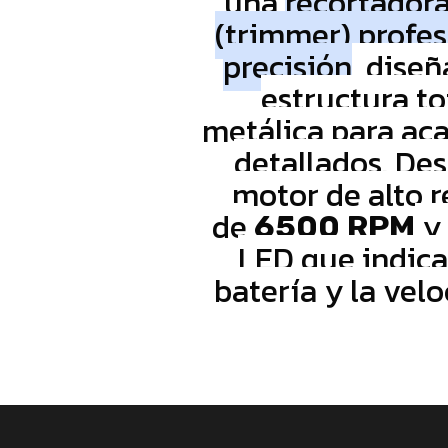
una
recortadora
(trimmer) profes
precisión
, dise
estructura t
metálica para aca
detallados. Des
motor de alto 
de
y 
6500 RPM
LED que indica 
batería y la velo