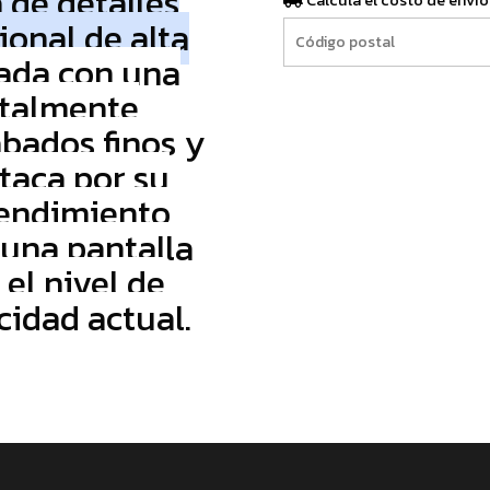
 de detalles
Calculá el costo de envío
ional de alta
ñada con una
otalmente
bados finos y
taca por su
rendimiento
una pantalla
el nivel de
cidad actual.