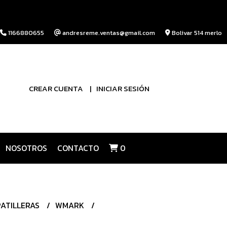
1166880655
andresreme.ventas@gmail.com
Bolivar 514 merlo
CREAR CUENTA
INICIAR SESIÓN
NOSOTROS
CONTACTO
0
PATILLERAS
WMARK