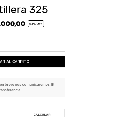
illera 325
.000,00
63
% OFF
AR AL CARRITO
 en breve nos comunicaremos, El
ransferencia.
CALCULAR